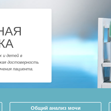
НАЯ
КА
х и детей в
кая достоверность
ечения пациента.
Общий анализ мочи