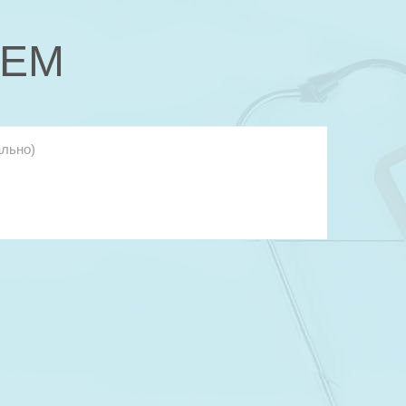
ИЕМ
о)