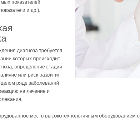
яемых показателей
оказатели и др.).
кая
ка
ждения диагноза требуется
ании которых происходит
гноза, определение стадии
наличие или риск развития
 целом ряде заболеваний
 реакцию на лечение
и
олевания.
борудованное место высокотехнологичным оборудованием 