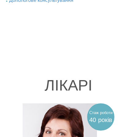
Допологове консультування
ЛІКАРІ
Стаж роботи
40
років