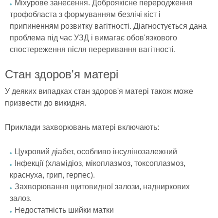
Міхурове занесення. Доброякісне переродження
трофобласта з формуванням безлічі кіст і
припиненням розвитку вагітності. Діагностується дана
проблема під час УЗД і вимагає обов'язкового
спостереження після переривання вагітності.
Стан здоров'я матері
У деяких випадках стан здоров'я матері також може
призвести до викидня.
Приклади захворювань матері включають:
Цукровий діабет, особливо інсулінозалежний
Інфекції (хламідіоз, мікоплазмоз, токсоплазмоз,
краснуха, грип, герпес).
Захворювання щитовидної залози, надниркових
залоз.
Недостатність шийки матки