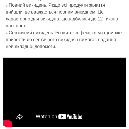
Повний викидень. Якщо всі продукти зачаття
вийшли, це вважається повним викиднем. Це
характерно для викиднів, що відбулися до 12 тижнів
вагітності.
Септичний викидень. Розвиток інфекції в матці може
привести до септичного викидня і вимагає надання
невідкладної допомоги.