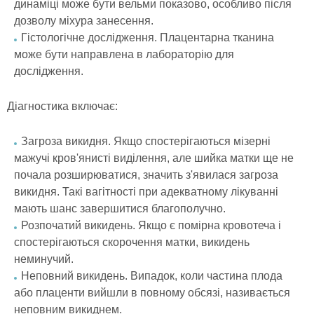
динаміці може бути вельми показово, особливо після
дозволу міхура занесення.
Гістологічне дослідження. Плацентарна тканина
може бути направлена в лабораторію для
дослідження.
Діагностика включає:
Загроза викидня. Якщо спостерігаються мізерні
мажучі кров'янисті виділення, але шийка матки ще не
почала розширюватися, значить з'явилася загроза
викидня. Такі вагітності при адекватному лікуванні
мають шанс завершитися благополучно.
Розпочатий викидень. Якщо є помірна кровотеча і
спостерігаються скорочення матки, викидень
неминучий.
Неповний викидень. Випадок, коли частина плода
або плаценти вийшли в повному обсязі, називається
неповним викиднем.