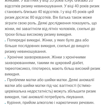
жінками. У вагітних у віці 35 років існує близько 20
відсотків ризику невиношування. У віці 40 років ризик
становить близько 40 відсотків. І у віці 45 років цей
ризик досягає 80 відсотків. Вік батька також може
зіграти свою роль. Деякі дослідження показують, що
жінки, які завагітніли від літніх чоловіків, схильні до
трохи більш високому ризику викидня.
Попередні викидні. Жінки, у яких було два або
більше послідовних викидня, схильні до вищого
ризику невиношування.
Хронічне захворювання. Жінки з хронічними
захворюваннями, такими як цукровий діабет,
тиреотоксикоз, гіпотиреоз, мають більш високий ризик
викидня.
Проблеми матки або шийки матки. Деякі аномалії
матки або шийки матки під час вагітності (істміко-
цервікальна недостатність) можуть збільшити ризик
викидня, такі аномалії потребують лікування.
Куріння, прийом алкоголю і наркотичних речовин.