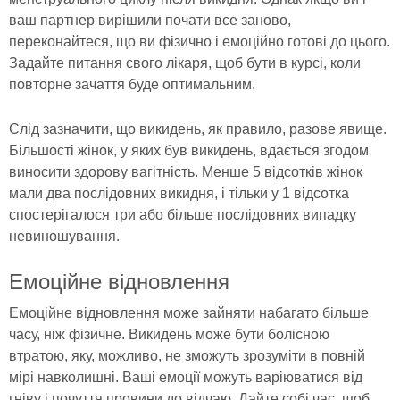
ваш партнер вирішили почати все заново,
переконайтеся, що ви фізично і емоційно готові до цього.
Задайте питання свого лікаря, щоб бути в курсі, коли
повторне зачаття буде оптимальним.
Слід зазначити, що викидень, як правило, разове явище.
Більшості жінок, у яких був викидень, вдається згодом
виносити здорову вагітність. Менше 5 відсотків жінок
мали два послідовних викидня, і тільки у 1 відсотка
спостерігалося три або більше послідовних випадку
невиношування.
Емоційне відновлення
Емоційне відновлення може зайняти набагато більше
часу, ніж фізичне. Викидень може бути болісною
втратою, яку, можливо, не зможуть зрозуміти в повній
мірі навколишні. Ваші емоції можуть варіюватися від
гніву і почуття провини до відчаю. Дайте собі час, щоб