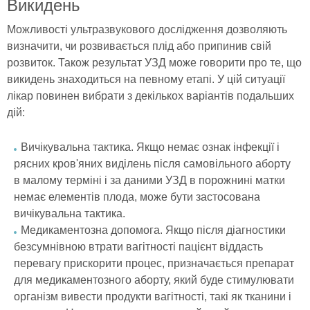
Викидень
Можливості ультразвукового дослідження дозволяють
визначити, чи розвивається плід або припинив свій
розвиток. Також результат УЗД може говорити про те, що
викидень знаходиться на певному етапі. У цій ситуації
лікар повинен вибрати з декількох варіантів подальших
дій:
Вичікувальна тактика. Якщо немає ознак інфекції і
рясних кров'яних виділень після самовільного аборту
в малому терміні і за даними УЗД в порожнині матки
немає елементів плода, може бути застосована
вичікувальна тактика.
Медикаментозна допомога. Якщо після діагностики
безсумнівною втрати вагітності пацієнт віддасть
перевагу прискорити процес, призначається препарат
для медикаментозного аборту, який буде стимулювати
організм вивести продукти вагітності, такі як тканини і