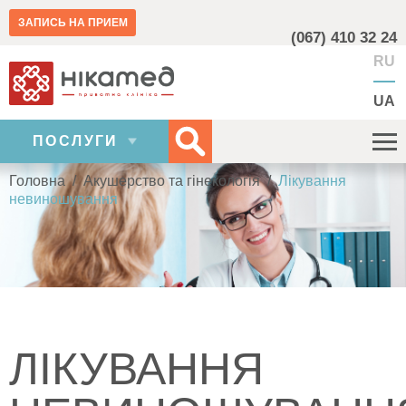
ЗАПИСЬ НА ПРИЕМ
(067) 410 32 24
RU
UA
ПОСЛУГИ
Головна
/
Акушерство та гінекологія
/
Лікування
невиношування
ЛІКУВАННЯ