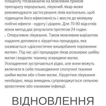
плаценту. Незважаючи на можливий прийом
препарату перорально, лікуючий лікар може
рекомендувати застосування ліків вагінально, щоб
підвищити його ефективність і звести до мінімуму
побічні ефекти - нудоту і діарею. Для 70-90 відсотків
жінок метод дає результати протягом 24 годин.
Оперативне лікування. Також можливим варіантом
надання допомоги є хірургічна процедура, яка
називається «діагностичне вишкрібання порожнини
матки». Під час цієї процедури лікар розширює шийку
матки і видаляє тканину зсередини матки.
Ускладнення зустрічаються рідко, але вони можуть
включати в себе пошкодження сполучної тканини
шийки матки або стінки матки. Хірургічне лікування
необхідно, якщо викидень супроводжується сильною
кровотечею або ознаками інфекції.
ВІДНОВЛЕННЯ